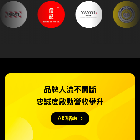
品牌人流不間斷
忠誠度啟動營收攀升
keyboard_arrow_right
立即諮詢