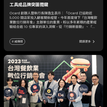
工具成品牌突圍關鍵
Ocard 創辦人暨執行長陳逸生表示：「Ocard 已協助近
5,000 間店家投入顧客關係經營，今年首度接下『台灣餐飲
業數位行銷年會』主辦單位的重責，盼以多年累積的產業經
驗結合逾 10 位專家的深入洞察，從『行銷新脈動』、『通
路新思維』、『危機即轉機』三大商機著手，助力品牌擁抱
多角化商機，迎向疫後餐飲新高峰。」
keyboard_arrow_right
# 威傳媒
閱讀更多