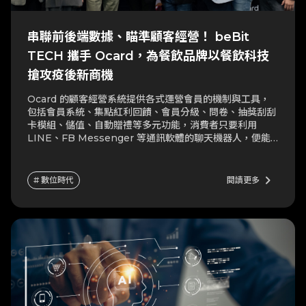
串聯前後端數據、瞄準顧客經營！ beBit
TECH 攜手 Ocard，為餐飲品牌以餐飲科技
搶攻疫後新商機
Ocard 的顧客經營系統提供各式運營會員的機制與工具，
包括會員系統、集點紅利回饋、會員分級、問卷、抽獎刮刮
卡模組、儲值、自動贈禮等多元功能，消費者只要利用
LINE、FB Messenger 等通訊軟體的聊天機器人，便能
使用會員系統，完全不需額外下載 APP；同時，Ocard 的
顧客經營系統以 CRM 為核心，以利業者管理和分析會員資
訊，「線下的資料零碎、四散，Ocard 能協助業者用便
keyboard_arrow_right
# 數位時代
閱讀更多
捷、節省人力的方式蒐羅數據，進而做出相關營運決策。