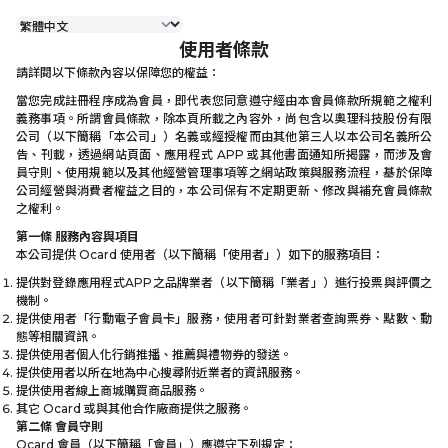
使用者條款
請詳閱以下條款內容以保障您的權益：
當您完成註冊程序成為會員，即代表您同意遵守經由本會員條款所規範之權利
義務事項。所謂會員條款，除本頁所載之內容外，尚包含以奧理科技股份有限
公司（以下簡稱「本公司」）名義或經授權而由其他第三人以本公司名義所公
告、刊載，透過網站頁面、應用程式 APP 或其他書面通知所揭露，而涉及會
員守則、使用規範以及其他經營管理事項等之網站政策與服務流程，基於保障
公司經營與消費者權益之目的，本公司保有不定期更新、修改與補充會員條款
之權利。
第一條 服務內容與項目
本公司提供 Ocard 使用者（以下簡稱「使用者」）如下的服務項目：
提供對登錄應用程式APP之品牌業者（以下簡稱「業者」）進行投票與評價之
機制。
提供使用者「行動電子會員卡」服務，使用者可針對業者查詢票券、點數、動
態等相關資訊。
提供使用者個人化行銷推播、推薦與禮物券的發送。
提供使用者以所在地為中心搜尋附近業者的資訊服務。
提供使用者線上商城購買商品服務。
其它 Ocard 或與其他合作廠商提供之服務。
第二條 會員守則
Ocard 會員（以下簡稱「會員」）應遵守下列規定：