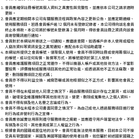
會員應確保註冊帳號其個人資料之真實性與完整性，並應依本公司之請求適時
更新。
會員應定期檢閱本公司有關服務流程與政策內容之更新公告，並應定期連線、
使用服務項目。若遇會員帳戶逾 12 個月未有登錄記錄者，本公司得向該名會員
終止本條款。本公司將於帳號未登錄滿 2 個月時，得依會員註冊之資訊向該會
員寄發簡訊進行通知。
會員對於本網站所寄送之一切通知，應儘速查閱。如遇帳戶非本人使用或經他
人竄改資料等資訊安全之異常通知，應配合本公司協助處理。
本網站所提供之會員帳號，僅限個人使用，會員不得同時註冊或使用兩個以上
的帳號，或以任何有償、無償等方式，將帳號提供於第三人使用。
會員應維護服務項目之正常運作，不得以機器人帳戶或其他技術方法，不當影
響投票、評價機制或服務項目其他的正常功能，或透過其他不正方法竊取、變
更、刪除服務項目之程式碼；
會員亦不得以利益交換、威脅恐嚇或其他相類似之不正方式，影響其他會員之
使用。
會員不得在未經該他人同意之情況下，藉由服務項目設計存在之漏洞，或以越
過、破壞安全維護機制等其他技術方法，變更、刪除或蒐集他人之個人資料。
會員不得有損及他人名譽之言論或行為。
會員不得在未經本公司書面同意之情況下，為自己或他人透過服務項目進行營
利行為或非營利行為之宣傳。
會員應依誠實信用原則遵守服務條款之規範，並應遵守用戶端當地法令，不得
有損及本公司、其他會員或第三人權益之行為。
根據會員的國籍或居住地的法令，會員可能無法使用本服務，目前本公司不接
受具有歐盟國家、英國及美國等國籍的使用者註冊，如您屬於前述國家國籍之