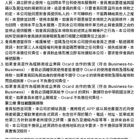
人民，請立即停止使用。在訪問本平台和使用本服務時，會員應該要遵循其國
籍以及居住地的規範和法律，這是會員的責任。只要會員同意且符合本條款之
約定，本公司始同意對會員提供私人的、不可轉移的、不能再轉給其他人之權
利，來登錄並訪問、使用本服務。如會員不願意接受本條款之內容與條件，請
勿訪問、使用本平台及本服務，否則本公司得無條件單方終止與會員間之合約
並停止提供服務，如會員因違反本條款有前述禁止移轉帳戶之行為，本公司得
就所受損害向會員請求損害賠償及進行相關之相關責任之追訴。
會員應適當保存、維護帳號、密碼及任何本公司提供給會員之憑據、驗證碼等
資訊。對於第三人未經授權利用會員密碼而導致之任何責任、損失或損害，本
公司不承擔任何責任，會員對此情形應立即有效通知本公司，要求暫停會員的
帳號服務。
如果會員是作為經銷商或企業與 Ocard 合作的情況（符合
Business-to-
Business
），會員必須確保其使用者皆會遵守 Ocard 的使用者條款及隱私權
條款。如果會員因為其自身的使用者不遵守 Ocard 的使用者條款及隱私權條款
而造成損害，Ocard 不負擔任何責任。
如果會員是作為經銷商或企業與 Ocard 合作的情況（符合
Business-to-
Business
），會員必須確保其給予 Ocard 的資料、數據符合中華民國法律之
規定。如果會員未遵守上開規定，Ocard 不負擔任何責任。
第三條 責任範圍與排除
會員知悉並同意，本公司於網站頁面、應用程式 APP 或以其他書面方式向使
用者揭露之餐飲業者的各式資訊，包含但不限於簡介、電話、地址、菜單或其
他第三方針對該業者所提供之評價、廣告乃至連結內容等等，並非來自本公
司，本公司並不擔保上述資訊符合使用地區的法令要求，亦不擔保該等資訊與
真實情況相符。