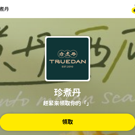
煮丹
珍煮丹
趕緊來領取你的「」
領取